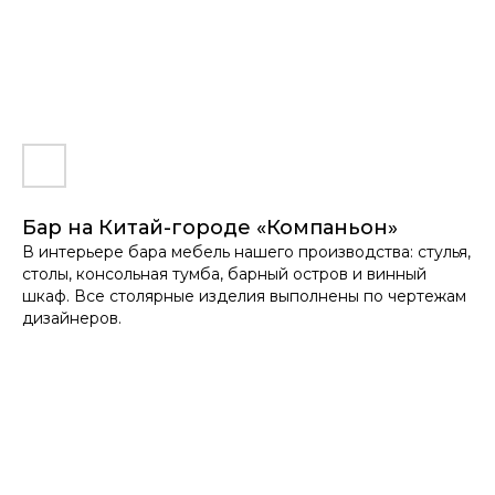
МАСТЕРСКАЯ
МЕБЕЛЬ
Магазин
О нас
Бар на Китай-городе «Компаньон»
Контакты
В интерьере бара мебель нашего производства: стулья,
столы, консольная тумба, барный остров и винный
шкаф. Все столярные изделия выполнены по чертежам
дизайнеров.
ПО ВСЕМ ВОПРОСАМ
hello@valkeda.ru
Политика конфиденциальности
Согласие на обработку персональных данных