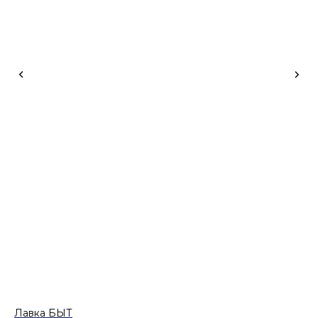
Лавка БЫТ
Ст