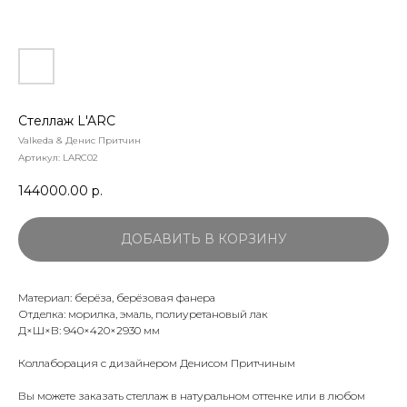
Стеллаж L'ARC
Valkeda & Денис Притчин
Артикул:
LARC02
144000.00
р.
ДОБАВИТЬ В КОРЗИНУ
Материал: берёза, берёзовая фанера
Отделка: морилка, эмаль, полиуретановый лак
Д×Ш×В: 940×420×2930 мм
Коллаборация с дизайнером Денисом Притчиным
Вы можете заказать стеллаж в натуральном оттенке или в любом