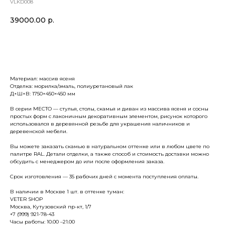
VLKD008
39000.00
р.
ДОБАВИТЬ В КОРЗИНУ
Материал: массив ясеня
Отделка: морилка/эмаль, полиуретановый лак
Д×Ш×В: 1750×450×450 мм
В серии МЕСТО — стулья, столы, скамья и диван из массива ясеня и сосны
простых форм с лаконичным декоративным элементом, рисунок которого
использовался в деревянной резьбе для украшения наличников и
деревенской мебели.
Вы можете заказать скамью в натуральном оттенке или в любом цвете по
палитре RAL. Детали отделки, а также способ и стоимость доставки можно
обсудить с менеджером до или после оформления заказа.
Срок изготовления — 35 рабочих дней с момента поступления оплаты.
В наличии в Москве 1 шт. в оттенке туман:
VETER SHOP
Москва, Кутузовский пр-кт, 1/7
+7 (999) 921-78-43
Часы работы: 10.00 –21.00