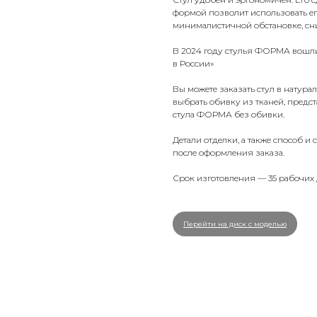
формой позволит использовать ег
минималистичной обстановке, сни
В 2024 году стулья ФОРМА вошли
в России»
Вы можете заказать стул в натура
выбрать обивку из
тканей, предс
стула ФОРМА без обивки.
Детали отделки, а также способ и
после оформления заказа.
Срок изготовления — 35 рабочих 
Перейти на диск с моделью