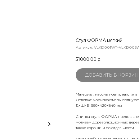
Стул ФОРМА мягкий
Артикул:
VLKD001WT-VLKD005W
31000.00
р.
ДОБАВИТЬ В КОРЗИН
Материал: массив ясеня, текстиль
Отделка: морилка/эмаль, полиуре
Д×Ш×В: 560×420×840 мм
Спинка стула ФОРМА представлен
мотивам дореволюционных дереве
также хороши и по отдельности.
Стул удобен и эргономичен. Его 