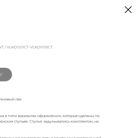
T / VLKD001CT-VLKD005CT
У
тановый лак
а в пяти вариантах оформления, которые сделаны по
нских стульев. Стулья задумывались комплектом, но
сдержанная декоративность в сочетании с современной