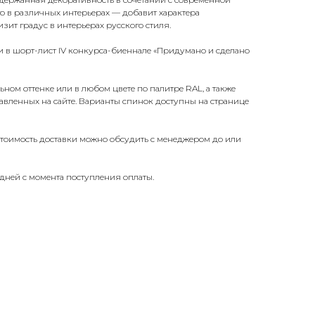
о в различных интерьерах — добавит характера
зит градус в интерьерах русского стиля.
 в шорт-лист IV конкурса-биеннале «Придумано и сделано
льном оттенке или в любом цвете по палитре RAL, а также
тавленных на сайте. Варианты спинок доступны на странице
 стоимость доставки можно обсудить с менеджером до или
дней с момента поступления оплаты.