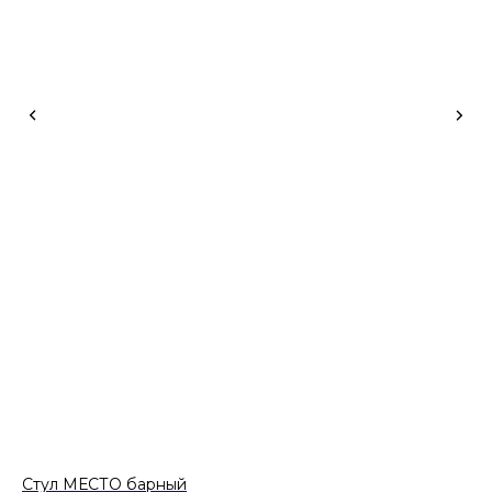
Стул МЕСТО барный
Кр