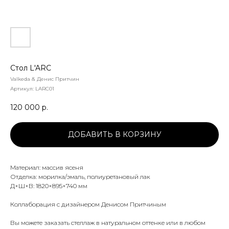
Стол L'ARC
Valkeda & Денис Притчин
Артикул:
LARC01
120 000
р.
ДОБАВИТЬ В КОРЗИНУ
Материал: массив ясеня
Отделка: морилка/эмаль, полиуретановый лак
Д×Ш×В: 1820×895×740 мм
Коллаборация с дизайнером Денисом Притчиным
Вы можете заказать стеллаж в натуральном оттенке или в любом